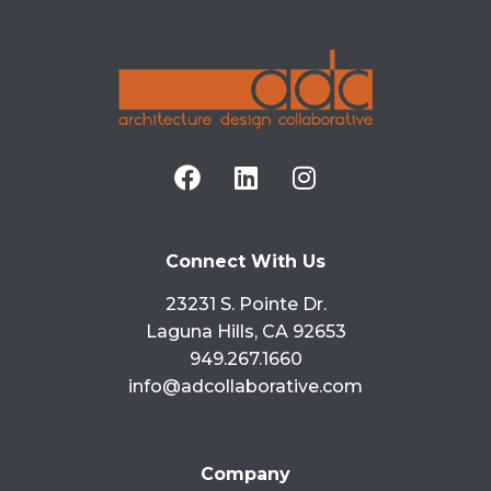
Connect With Us
23231 S. Pointe Dr.
Laguna Hills, CA 92653
949.267.1660
info@adcollaborative.com
Company